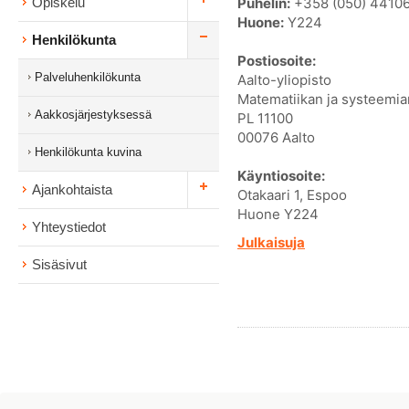
Puhelin:
+358 (050) 4410
Opiskelu
Huone:
Y224
Henkilökunta
Postiosoite:
Palveluhenkilökunta
Aalto-yliopisto
Matematiikan ja systeemian
Aakkosjärjestyksessä
PL 11100
00076 Aalto
Henkilökunta kuvina
Käyntiosoite:
Ajankohtaista
Otakaari 1, Espoo
Huone Y224
Yhteystiedot
Julkaisuja
Sisäsivut