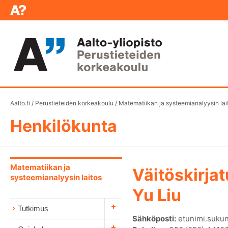
Aalto.fi
/
Perustieteiden korkeakoulu
/
Matematiikan ja systeemianalyysin lai
Henkilökunta
Matematiikan ja
Väitöskirjat
systeemianalyysin laitos
Yu Liu
Tutkimus
Sähköposti:
etunimi.sukun