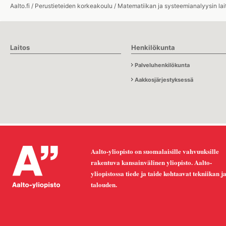
Aalto.fi
/
Perustieteiden korkeakoulu
/
Matematiikan ja systeemianalyysin lai
Laitos
Henkilökunta
Palveluhenkilökunta
Aakkosjärjestyksessä
Aalto-yliopisto on suomalaisille vahvuuksille
rakentuva kansainvälinen yliopisto. Aalto-
yliopistossa tiede ja taide kohtaavat tekniikan j
talouden.