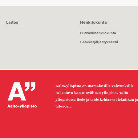
Laitos
Henkilökunta
Palveluhenkilökunta
Aakkosjärjestyksessä
Aalto-yliopisto on suomalaisille vahvuuksille
rakentuva kansainvälinen yliopisto. Aalto-
yliopistossa tiede ja taide kohtaavat tekniikan j
talouden.