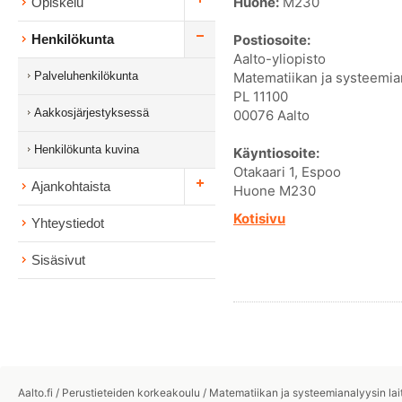
Huone:
M230
Opiskelu
Henkilökunta
Postiosoite:
Aalto-yliopisto
Palveluhenkilökunta
Matematiikan ja systeemian
PL 11100
Aakkosjärjestyksessä
00076 Aalto
Henkilökunta kuvina
Käyntiosoite:
Otakaari 1, Espoo
Ajankohtaista
Huone M230
Kotisivu
Yhteystiedot
Sisäsivut
Aalto.fi
/
Perustieteiden korkeakoulu
/
Matematiikan ja systeemianalyysin lai