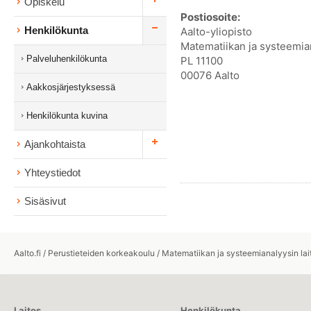
Opiskelu
Postiosoite:
Henkilökunta
Aalto-yliopisto
Matematiikan ja systeemian
Palveluhenkilökunta
PL 11100
00076 Aalto
Aakkosjärjestyksessä
Henkilökunta kuvina
Ajankohtaista
Yhteystiedot
Sisäsivut
Aalto.fi
/
Perustieteiden korkeakoulu
/
Matematiikan ja systeemianalyysin lai
Laitos
Henkilökunta