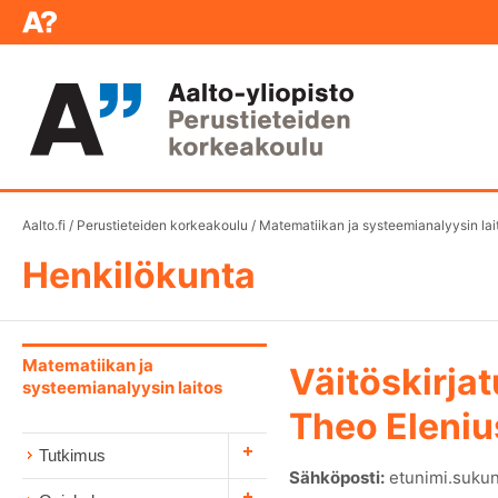
Aalto.fi
/
Perustieteiden korkeakoulu
/
Matematiikan ja systeemianalyysin lai
Henkilökunta
Matematiikan ja
Väitöskirjat
systeemianalyysin laitos
Theo Eleniu
Tutkimus
Sähköposti:
etunimi.sukun