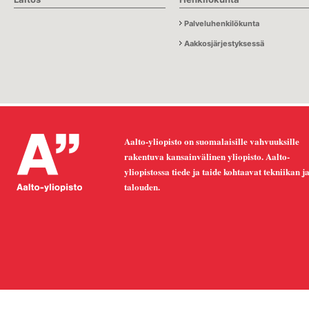
Palveluhenkilökunta
Aakkosjärjestyksessä
Aalto-yliopisto on suomalaisille vahvuuksille
rakentuva kansainvälinen yliopisto. Aalto-
yliopistossa tiede ja taide kohtaavat tekniikan j
talouden.