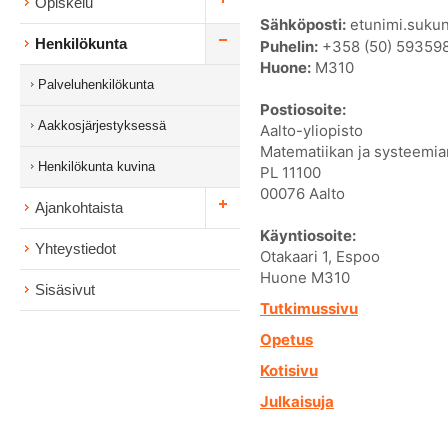
Opiskelu
Sähköposti:
etunimi.sukun
Henkilökunta
Puhelin:
+358 (50) 59359
Huone:
M310
Palveluhenkilökunta
Postiosoite:
Aakkosjärjestyksessä
Aalto-yliopisto
Matematiikan ja systeemian
Henkilökunta kuvina
PL 11100
00076 Aalto
Ajankohtaista
Käyntiosoite:
Yhteystiedot
Otakaari 1, Espoo
Huone M310
Sisäsivut
Tutkimussivu
Opetus
Kotisivu
Julkaisuja