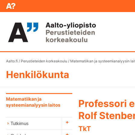
Aalto.fi
/
Perustieteiden korkeakoulu
/
Matematiikan ja systeemianalyysin lai
Henkilökunta
Matematiikan ja
Professori 
systeemianalyysin laitos
Rolf Stenbe
Tutkimus
TkT