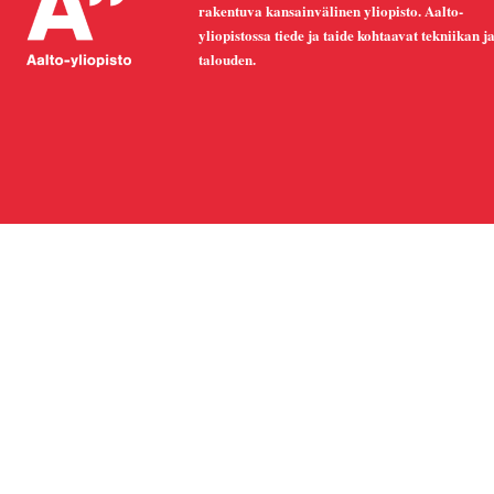
rakentuva kansainvälinen yliopisto. Aalto-
yliopistossa tiede ja taide kohtaavat tekniikan j
talouden.