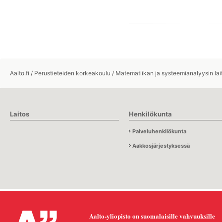
Aalto.fi
/
Perustieteiden korkeakoulu
/
Matematiikan ja systeemianalyysin lai
Laitos
Henkilökunta
Palveluhenkilökunta
Aakkosjärjestyksessä
Aalto-yliopisto on suomalaisille vahvuuksille