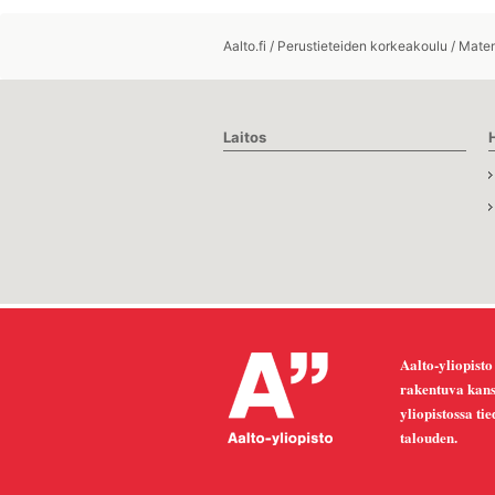
Aalto.fi
/
Perustieteiden korkeakoulu
/
Matem
Laitos
Aalto-yliopisto
rakentuva kansa
yliopistossa ti
talouden.