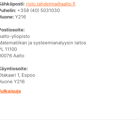
Sähköposti:
risto.lahdelma@aalto.fi
Puhelin:
+358 (40) 5031030
Huone:
Y216
Postiosoite:
Aalto-yliopisto
Matematiikan ja systeemianalyysin laitos
PL 11100
00076 Aalto
Käyntiosoite:
Otakaari 1, Espoo
Huone Y216
Julkaisuja