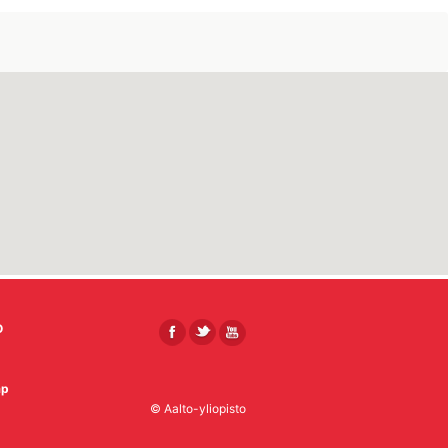
O
ap
© Aalto-yliopisto