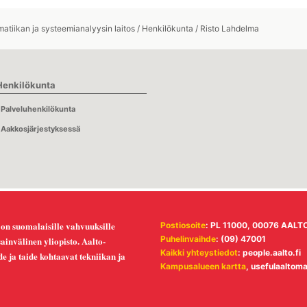
atiikan ja systeemianalyysin laitos
/
Henkilökunta
/
Risto Lahdelma
Henkilökunta
Palveluhenkilökunta
Aakkosjärjestyksessä
 on suomalaisille vahvuuksille
Postiosoite
: PL 11000, 00076 AALT
Puhelinvaihde
: (09) 47001
invälinen yliopisto. Aalto-
Kaikki yhteystiedot
:
people.aalto.fi
ede ja taide kohtaavat tekniikan ja
Kampusalueen kartta
,
usefulaaltom