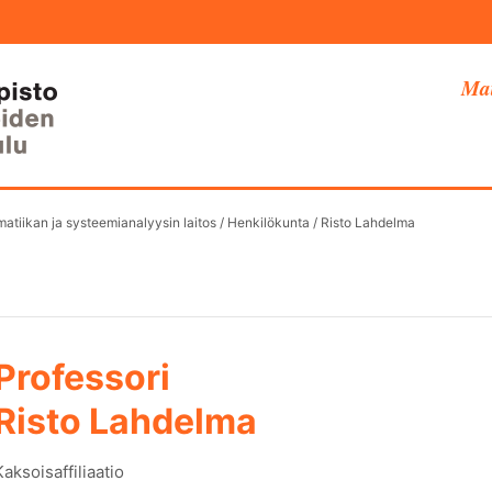
Mat
atiikan ja systeemianalyysin laitos
/
Henkilökunta
/
Risto Lahdelma
Professori
Risto Lahdelma
Kaksoisaffiliaatio