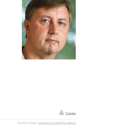
Tulosta
Sivusta vastaa:
webmaster-math@list.aalto.fi