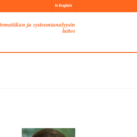
In English
ematiikan ja systeemianalyysin
laitos