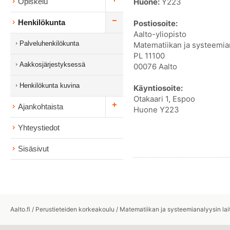
Huone:
Y223
Opiskelu
Henkilökunta
Postiosoite:
Aalto-yliopisto
Palveluhenkilökunta
Matematiikan ja systeemian
PL 11100
Aakkosjärjestyksessä
00076 Aalto
Henkilökunta kuvina
Käyntiosoite:
Otakaari 1, Espoo
Ajankohtaista
Huone Y223
Yhteystiedot
Sisäsivut
Aalto.fi
/
Perustieteiden korkeakoulu
/
Matematiikan ja systeemianalyysin lai