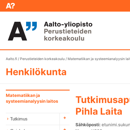
Aalto.fi
/
Perustieteiden korkeakoulu
/
Matematiikan ja systeemianalyysin lai
Henkilökunta
Matematiikan ja
Tutkimusap
systeemianalyysin laitos
Pihla Laita
Tutkimus
Sähköposti:
etunimi.sukun