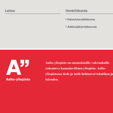
Laitos
Henkilökunta
Palveluhenkilökunta
Aakkosjärjestyksessä
Aalto-yliopisto on suomalaisille vahvuuksille
rakentuva kansainvälinen yliopisto. Aalto-
yliopistossa tiede ja taide kohtaavat tekniikan j
talouden.