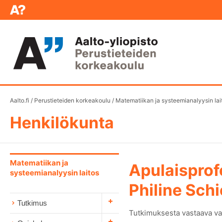
Aalto.fi
/
Perustieteiden korkeakoulu
/
Matematiikan ja systeemianalyysin lai
Henkilökunta
Matematiikan ja
Apulaisprof
systeemianalyysin laitos
Philine Sch
Tutkimus
Tutkimuksesta vastaava va