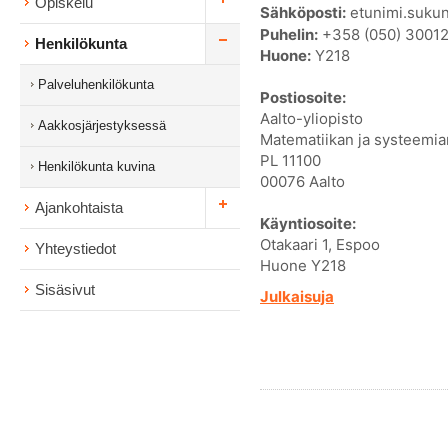
Opiskelu
Sähköposti:
etunimi.sukun
Puhelin:
+358 (050) 3001
Henkilökunta
Huone:
Y218
Palveluhenkilökunta
Postiosoite:
Aalto-yliopisto
Aakkosjärjestyksessä
Matematiikan ja systeemian
PL 11100
Henkilökunta kuvina
00076 Aalto
Ajankohtaista
Käyntiosoite:
Otakaari 1, Espoo
Yhteystiedot
Huone Y218
Sisäsivut
Julkaisuja