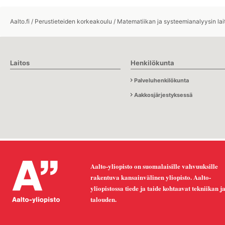
Aalto.fi
/
Perustieteiden korkeakoulu
/
Matematiikan ja systeemianalyysin lai
Laitos
Henkilökunta
Palveluhenkilökunta
Aakkosjärjestyksessä
Aalto-yliopisto on suomalaisille vahvuuksille
rakentuva kansainvälinen yliopisto. Aalto-
yliopistossa tiede ja taide kohtaavat tekniikan j
talouden.