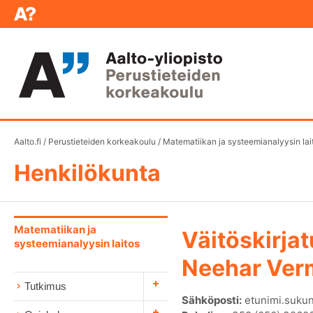
Aalto.fi
/
Perustieteiden korkeakoulu
/
Matematiikan ja systeemianalyysin lai
Henkilökunta
Matematiikan ja
Väitöskirjat
systeemianalyysin laitos
Neehar Ver
Tutkimus
Sähköposti:
etunimi.sukun