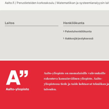
Aalto.fi
/
Perustieteiden korkeakoulu
/
Matematiikan ja systeemianalyysin lai
Laitos
Henkilökunta
Palveluhenkilökunta
Aakkosjärjestyksessä
Aalto-yliopisto on suomalaisille vahvuuksille
rakentuva kansainvälinen yliopisto. Aalto-
yliopistossa tiede ja taide kohtaavat tekniikan j
talouden.