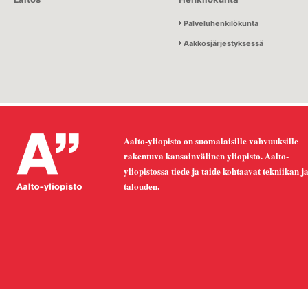
Palveluhenkilökunta
Aakkosjärjestyksessä
Aalto-yliopisto on suomalaisille vahvuuksille
rakentuva kansainvälinen yliopisto. Aalto-
yliopistossa tiede ja taide kohtaavat tekniikan j
talouden.