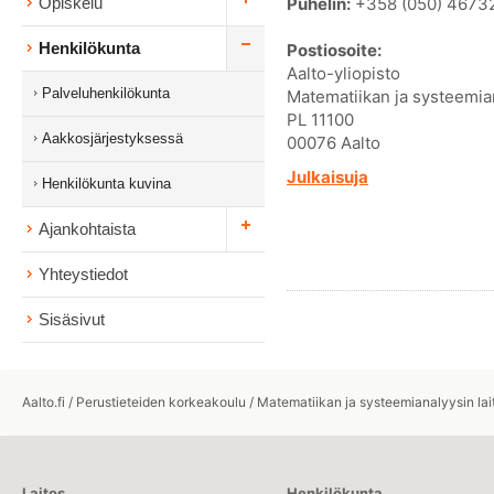
Puhelin:
+358 (050) 4673
Opiskelu
Henkilökunta
Postiosoite:
Aalto-yliopisto
Palveluhenkilökunta
Matematiikan ja systeemian
PL 11100
Aakkosjärjestyksessä
00076 Aalto
Julkaisuja
Henkilökunta kuvina
Ajankohtaista
Yhteystiedot
Sisäsivut
Aalto.fi
/
Perustieteiden korkeakoulu
/
Matematiikan ja systeemianalyysin lai
Laitos
Henkilökunta