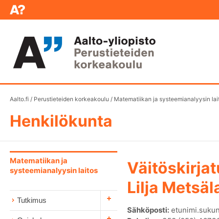
Aalto.fi
/
Perustieteiden korkeakoulu
/
Matematiikan ja systeemianalyysin lai
Henkilökunta
Matematiikan ja
Väitöskirjat
systeemianalyysin laitos
Lilja Metsä
Tutkimus
Sähköposti:
etunimi.sukun