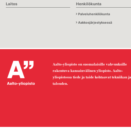
Laitos
Henkilökunta
Palveluhenkilökunta
Aakkosjärjestyksessä
Aalto-yliopisto on suomalaisille vahvuuksille
rakentuva kansainvälinen yliopisto. Aalto-
yliopistossa tiede ja taide kohtaavat tekniikan j
talouden.