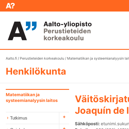
Aalto.fi
/
Perustieteiden korkeakoulu
/
Matematiikan ja systeemianalyysin lai
Henkilökunta
Matematiikan ja
Väitöskirjat
systeemianalyysin laitos
Joaquín de 
Tutkimus
Sähköposti:
etunimi.sukun