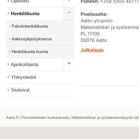
Puhelin:
+358 (050) 4071
Opiskelu
Henkilökunta
Postiosoite:
Aalto-yliopisto
Palveluhenkilökunta
Matematiikan ja systeemian
PL 11100
Aakkosjärjestyksessä
00076 Aalto
Julkaisuja
Henkilökunta kuvina
Ajankohtaista
Yhteystiedot
Sisäsivut
Aalto.fi
/
Perustieteiden korkeakoulu
/
Matematiikan ja systeemianalyysin lai