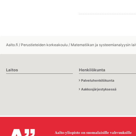
Aalto.fi
/
Perustieteiden korkeakoulu
/
Matematiikan ja systeemianalyysin lai
Laitos
Henkilökunta
Palveluhenkilökunta
Aakkosjärjestyksessä
Aalto-yliopisto on suomalaisille vahvuuksille