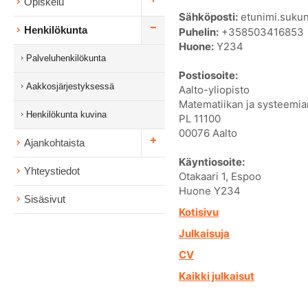
Opiskelu
Sähköposti:
etunimi.sukun
Henkilökunta
Puhelin:
+358503416853
Huone:
Y234
Palveluhenkilökunta
Postiosoite:
Aakkosjärjestyksessä
Aalto-yliopisto
Matematiikan ja systeemian
Henkilökunta kuvina
PL 11100
00076 Aalto
Ajankohtaista
Käyntiosoite:
Yhteystiedot
Otakaari 1, Espoo
Huone Y234
Sisäsivut
Kotisivu
Julkaisuja
CV
Kaikki julkaisut