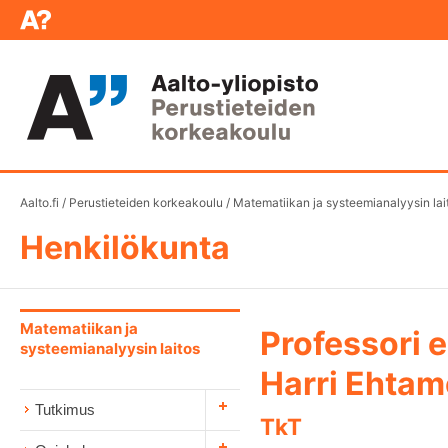
Aalto.fi
/
Perustieteiden korkeakoulu
/
Matematiikan ja systeemianalyysin lai
Henkilökunta
Matematiikan ja
Professori 
systeemianalyysin laitos
Harri Ehtam
Tutkimus
TkT