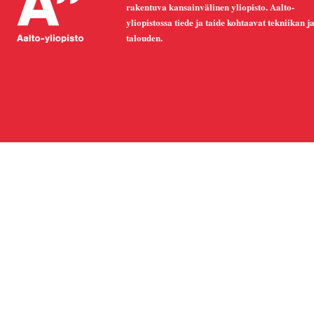
rakentuva kansainvälinen yliopisto. Aalto-
yliopistossa tiede ja taide kohtaavat tekniikan j
talouden.