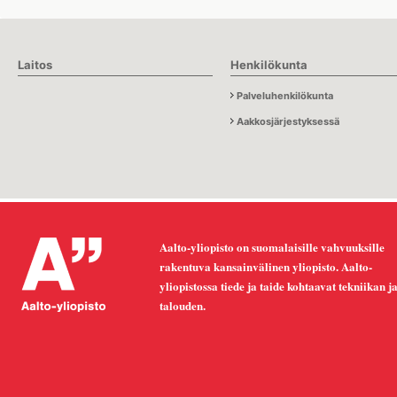
Laitos
Henkilökunta
Palveluhenkilökunta
Aakkosjärjestyksessä
Aalto-yliopisto on suomalaisille vahvuuksille
rakentuva kansainvälinen yliopisto. Aalto-
yliopistossa tiede ja taide kohtaavat tekniikan j
talouden.