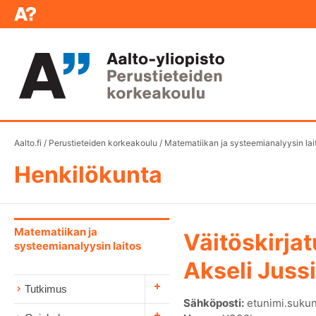
Aalto.fi
/
Perustieteiden korkeakoulu
/
Matematiikan ja systeemianalyysin lai
Henkilökunta
Matematiikan ja
Väitöskirjat
systeemianalyysin laitos
Akseli Juss
Tutkimus
Sähköposti:
etunimi.sukun