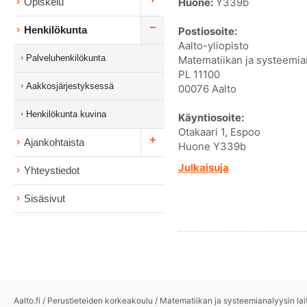
Huone:
Y339b
Opiskelu
Henkilökunta
Postiosoite:
Aalto-yliopisto
Palveluhenkilökunta
Matematiikan ja systeemian
PL 11100
Aakkosjärjestyksessä
00076 Aalto
Henkilökunta kuvina
Käyntiosoite:
Otakaari 1, Espoo
Ajankohtaista
Huone Y339b
Julkaisuja
Yhteystiedot
Sisäsivut
Aalto.fi
/
Perustieteiden korkeakoulu
/
Matematiikan ja systeemianalyysin lai