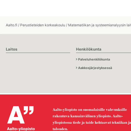
Aalto.fi
/
Perustieteiden korkeakoulu
/
Matematiikan ja systeemianalyysin lai
Laitos
Henkilökunta
Palveluhenkilökunta
Aakkosjärjestyksessä
Aalto-yliopisto on suomalaisille vahvuuksille
rakentuva kansainvälinen yliopisto. Aalto-
yliopistossa tiede ja taide kohtaavat tekniikan j
talouden.