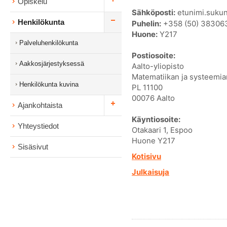
Opiskelu
Sähköposti:
etunimi.sukun
Henkilökunta
Puhelin:
+358 (50) 38306
Huone:
Y217
Palveluhenkilökunta
Postiosoite:
Aakkosjärjestyksessä
Aalto-yliopisto
Matematiikan ja systeemian
Henkilökunta kuvina
PL 11100
00076 Aalto
Ajankohtaista
Käyntiosoite:
Yhteystiedot
Otakaari 1, Espoo
Huone Y217
Sisäsivut
Kotisivu
Julkaisuja