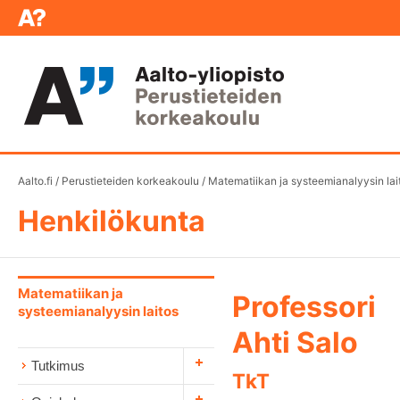
Aalto.fi
/
Perustieteiden korkeakoulu
/
Matematiikan ja systeemianalyysin lai
Henkilökunta
Matematiikan ja
Professori
systeemianalyysin laitos
Ahti Salo
Tutkimus
TkT