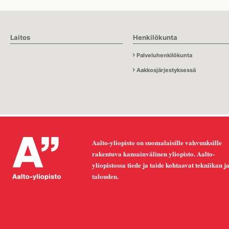
Laitos
Henkilökunta
Palveluhenkilökunta
Aakkosjärjestyksessä
Aalto-yliopisto on suomalaisille vahvuuksille
rakentuva kansainvälinen yliopisto. Aalto-
yliopistossa tiede ja taide kohtaavat tekniikan j
talouden.