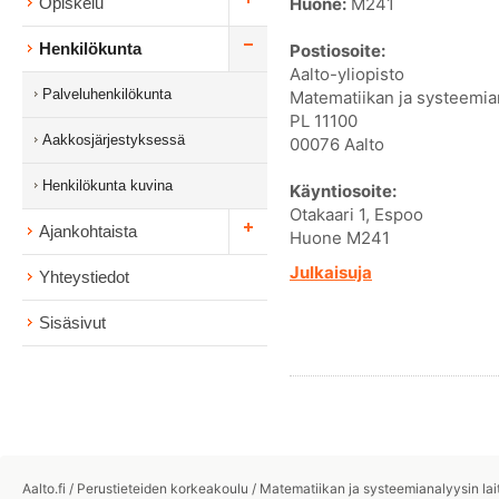
Huone:
M241
Opiskelu
Henkilökunta
Postiosoite:
Aalto-yliopisto
Palveluhenkilökunta
Matematiikan ja systeemian
PL 11100
Aakkosjärjestyksessä
00076 Aalto
Henkilökunta kuvina
Käyntiosoite:
Otakaari 1, Espoo
Ajankohtaista
Huone M241
Julkaisuja
Yhteystiedot
Sisäsivut
Aalto.fi
/
Perustieteiden korkeakoulu
/
Matematiikan ja systeemianalyysin lai