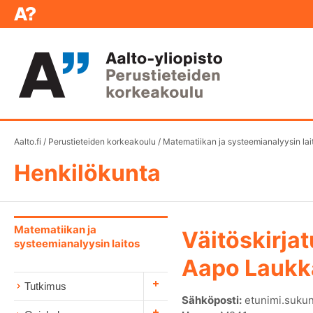
Aalto.fi
/
Perustieteiden korkeakoulu
/
Matematiikan ja systeemianalyysin lai
Henkilökunta
Matematiikan ja
Väitöskirjat
systeemianalyysin laitos
Aapo Laukk
Tutkimus
Sähköposti:
etunimi.sukun