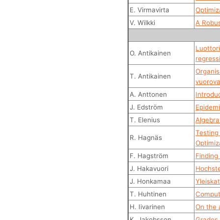
E. Virmavirta
Optimiz
V. Wilkki
A Robus
Luottori
O. Antikainen
regress
Organis
T. Antikainen
vuorova
A. Anttonen
Introdu
J. Edström
Epidemi
T. Elenius
Algebra
Testing
R. Hagnäs
Optimiz
F. Hagström
Finding
J. Hakavuori
Hochste
J. Honkamaa
Yleiska
T. Huhtinen
Computa
H. Iivarinen
On the 
K. Jakobsson
Grades 