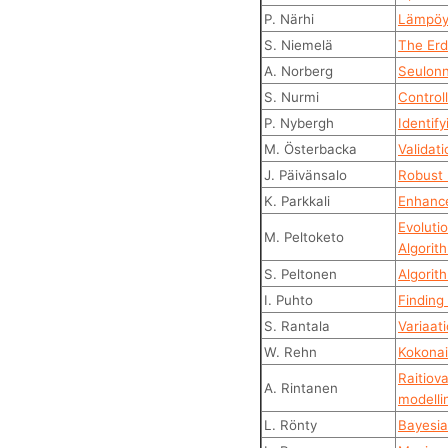
P. Närhi
Lämpöyh
S. Niemelä
The Erd
A. Norberg
Seulonn
S. Nurmi
Controll
P. Nybergh
Identif
M. Österbacka
Validat
J. Päivänsalo
Robust 
K. Parkkali
Enhance
Evoluti
M. Peltoketo
Algorit
S. Peltonen
Algorit
I. Puhto
Finding
S. Rantala
Variaat
W. Rehn
Kokonai
Raitiov
A. Rintanen
modelli
L. Rönty
Bayesia