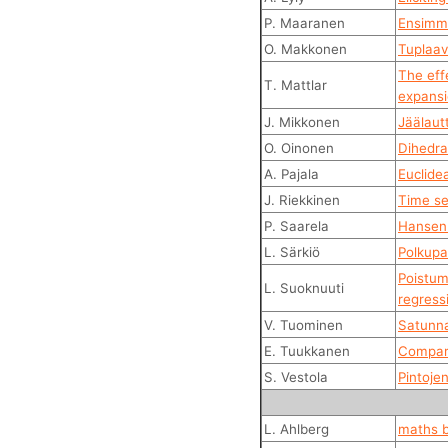
P. Maaranen
Ensimmä
O. Makkonen
Tuplaav
The eff
T. Mattlar
expans
J. Mikkonen
Jäälaut
O. Oinonen
Dihedra
A. Pajala
Euclide
J. Riekkinen
Time se
P. Saarela
Hansen 
L. Särkiö
Polkupa
Poistuma
L. Suoknuuti
regress
V. Tuominen
Satunna
E. Tuukkanen
Compari
S. Vestola
Pintoje
L. Ahlberg
maths b