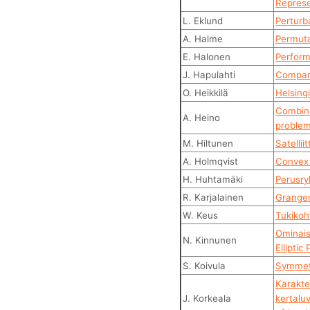
Represe
L. Eklund
Perturb
A. Halme
Permuta
E. Halonen
Perfor
J. Hapulahti
Compart
O. Heikkilä
Helsing
Combini
A. Heino
proble
M. Hiltunen
Satellii
A. Holmqvist
Convex 
H. Huhtamäki
Perusry
R. Karjalainen
Granger 
W. Keus
Tukikoh
Ominaisa
N. Kinnunen
Elliptic
S. Koivula
Symmetr
Karakte
J. Korkeala
kertaluv