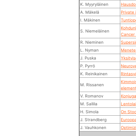
K. Myyryläinen
Hausdorf
A. Mäkelä
Private
I. Mäkinen
Tuntiop
Kohdunk
S. Niemeläinen
Cancer 
R. Nieminen
Supersi
L. Nyman
Menetel
J. Puska
Yksityi
P. Pyrrö
Neurove
K. Reinikainen
Rintasy
Kimmois
M. Rissanen
element
V. Romanov
Konjuga
M. Sallila
Lentolai
H. Simola
On Stoc
J. Strandberg
Euroopa
J. Vauhkonen
Optimiz