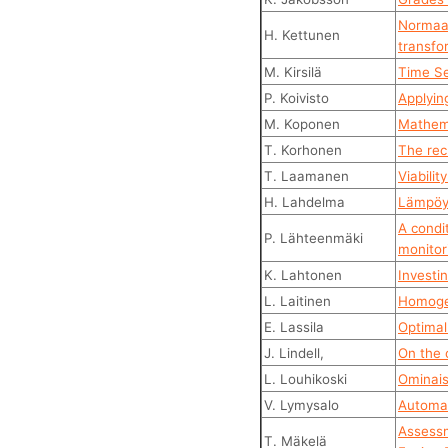
Normaal
H. Kettunen
transfor
M. Kirsilä
Time Se
P. Koivisto
Applyin
M. Koponen
Mathema
T. Korhonen
The rec
T. Laamanen
Viabili
H. Lahdelma
Lämpöyh
A condi
P. Lähteenmäki
monitor
K. Lahtonen
Investi
L. Laitinen
Homogeen
E. Lassila
Optimal 
J. Lindell,
On the 
L. Louhikoski
Ominais
V. Lymysalo
Automat
Assessm
T. Mäkelä