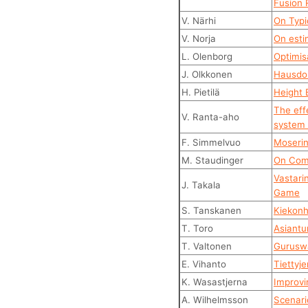
Fusion 
V. Närhi
On Typi
V. Norja
On esti
L. Olenborg
Optimisa
J. Olkkonen
Hausdor
H. Pietilä
Height 
The eff
V. Ranta-aho
system 
F. Simmelvuo
Moserin
M. Staudinger
On Comp
Vastari
J. Takala
Game
S. Tanskanen
Kiekonh
T. Toro
Asiantun
T. Valtonen
Guruswa
E. Vihanto
Tiettyj
K. Wasastjerna
Improvi
A. Wilhelmsson
Scenari