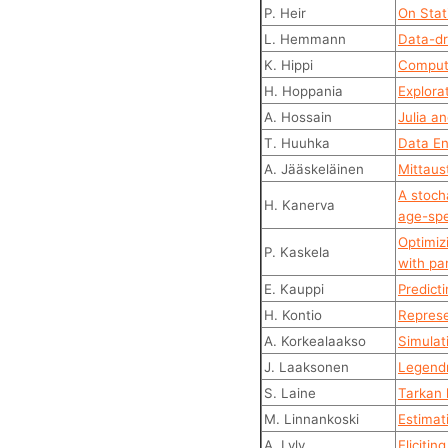
P. Heir
On Stat
L. Hemmann
Data-dr
K. Hippi
Computi
H. Hoppania
Explorat
A. Hossain
Julia an
T. Huuhka
Data En
A. Jääskeläinen
Mittaus
A stoch
H. Kanerva
age-spe
Optimiz
P. Kaskela
with pa
E. Kauppi
Predict
H. Kontio
Represe
A. Korkealaakso
Simulat
J. Laaksonen
Legendr
S. Laine
Tarkan 
M. Linnankoski
Estimat
A. Lyly
Eliciti