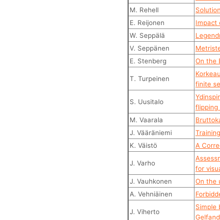
M. Rehell
Solutio
E. Reijonen
Impact 
W. Seppälä
Legendr
V. Seppänen
Metrist
E. Stenberg
On the 
Korkeau
T. Turpeinen
finite s
Ydinspi
S. Uusitalo
flippin
M. Vaarala
Bruttok
J. Vääräniemi
Trainin
K. Väistö
A Corre
Assessm
J. Varho
for visu
J. Vauhkonen
On the 
A. Vehniäinen
Forbidd
Simple 
J. Viherto
Gelfand