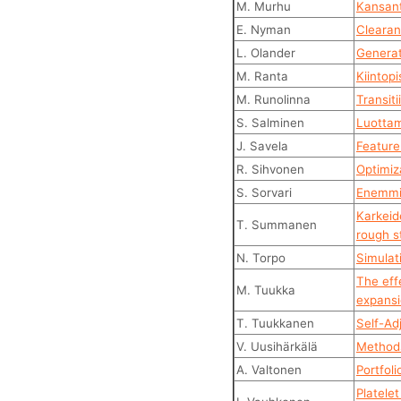
M. Murhu
Kansant
E. Nyman
Clearan
L. Olander
Generat
M. Ranta
Kiintopi
M. Runolinna
Transiti
S. Salminen
Luottam
J. Savela
Feature
R. Sihvonen
Optimiz
S. Sorvari
Enemmis
Karkeide
T. Summanen
rough st
N. Torpo
Simulat
The eff
M. Tuukka
expans
T. Tuukkanen
Self-Ad
V. Uusihärkälä
Methods
A. Valtonen
Portfoli
Platele