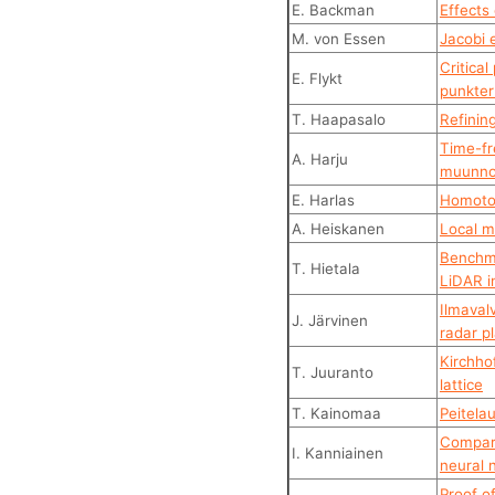
E. Backman
Effects 
M. von Essen
Jacobi 
Critica
E. Flykt
punkter
T. Haapasalo
Refinin
Time-fr
A. Harju
muunnok
E. Harlas
Homoto
A. Heiskanen
Local m
Benchma
T. Hietala
LiDAR i
Ilmavalv
J. Järvinen
radar p
Kirchho
T. Juuranto
lattice
T. Kainomaa
Peitela
Compari
I. Kanniainen
neural 
Proof o