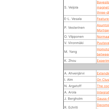
Bayesil
S. Veijola
magneto
three-d
E-L. Vesala
Feature
Asuntol
P. Vesterinen
Mortgag
O. Vilpponen
Normaali
V. Vironmäki
Puutava
Homotop
M. Yang
betwee
K. Zhou
Experim
A. Ahvenjärvi
Extendi
I. Alm
On Clus
N. Argatoff
The coo
A. Arola
Integrat
J. Bergholm
Gauss-
Decompo
R. Echriti