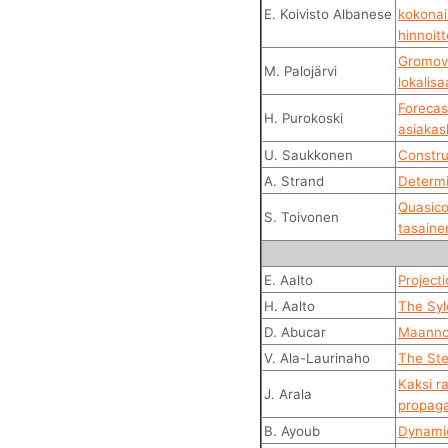
E. Koivisto Albanese
kokonai
hinnoitt
Gromov-
M. Palojärvi
lokalisa
Forecas
H. Purokoski
asiaka
U. Saukkonen
Constru
A. Strand
Determi
Quasico
S. Toivonen
tasaine
E. Aalto
Project
H. Aalto
The Syl
D. Abucar
Maanno
V. Ala-Laurinaho
The Ste
Kaksi r
J. Arala
propaga
B. Ayoub
Dynamic