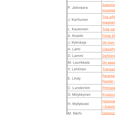
Selecti
P. Jalovaara
Incompl
The eff
J. Karttunen
magneti
L. Kaukonen
Tree sp
A. Kosklin
Finite 
J. Kylmäoja
On non-
A. Lahti
Classify
D. Lammi
Definin
M. Laurikkala
On separ
V. Lehtinen
Transac
Paramet
E. Lindy
Fourier
C. Lundström
Primtal
O. Möykkynen
Kryptov
Homogee
H. Myllykoski
/ Solut
M. Närhi
Optimiz