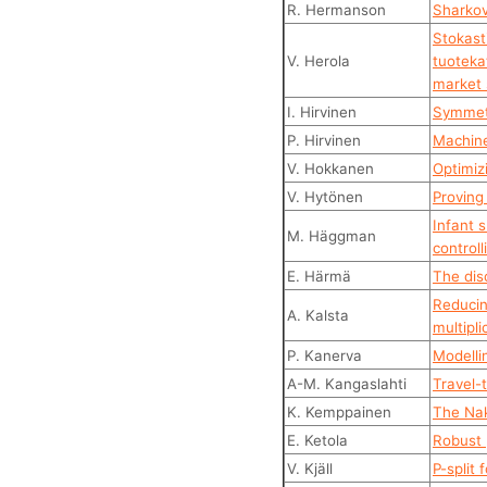
R. Hermanson
Sharko
Stokast
V. Herola
tuoteka
market 
I. Hirvinen
Symmetr
P. Hirvinen
Machine
V. Hokkanen
Optimiz
V. Hytönen
Proving
Infant 
M. Häggman
control
E. Härmä
The dis
Reducin
A. Kalsta
multipli
P. Kanerva
Modelli
A-M. Kangaslahti
Travel-
K. Kemppainen
The Na
E. Ketola
Robust 
V. Kjäll
P-split