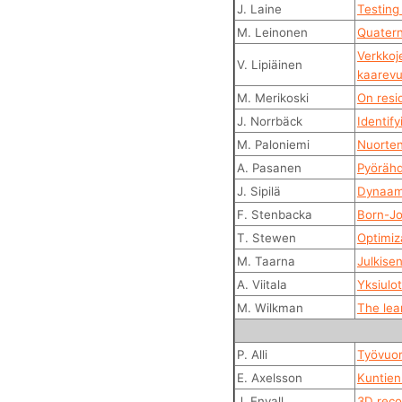
J. Laine
Testing
M. Leinonen
Quatern
Verkkoje
V. Lipiäinen
kaarevu
M. Merikoski
On resid
J. Norrbäck
Identify
M. Paloniemi
Nuorten 
A. Pasanen
Pyörähd
J. Sipilä
Dynaami
F. Stenbacka
Born-Jo
T. Stewen
Optimiza
M. Taarna
Julkise
A. Viitala
Yksiulo
M. Wilkman
The lea
P. Alli
Työvuor
E. Axelsson
Kuntien
J. Envall
3D reco