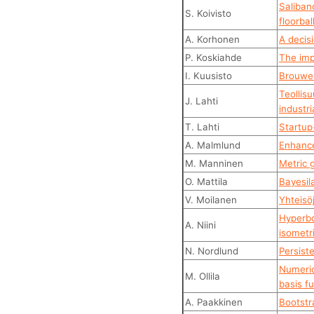
Saliban
S. Koivisto
floorbal
A. Korhonen
A decisi
P. Koskiahde
The imp
I. Kuusisto
Brouwer
Teollisu
J. Lahti
industr
T. Lahti
Startup
A. Malmlund
Enhanced
M. Manninen
Metric 
O. Mattila
Bayesila
V. Moilanen
Yhteisö
Hyperbo
A. Niini
isometr
N. Nordlund
Persist
Numeric
M. Ollila
basis f
A. Paakkinen
Bootstr