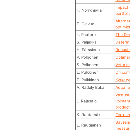
Impact 
T. Norrkniivilä
portfoli
Alterna
T. Ojavuo
optimiz
L. Paatero
The Dim
S. Paljakka
Determi
H. Pärssinen
Robustn
V. Pohjonen
Optimal
S. Poikonen
Veturin
L. Pulkkinen
On comp
T. Pulkkinen
Kytkety
A. Raduly Baka
Automat
Vastust
J. Rajasalo
voimant
product
K. Rantamäki
Zero-sho
Bayesia
L. Rautiainen
measur