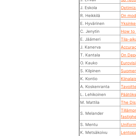
J. Eskola
Optimiza
R. Heikkilä
On mode
E. Hyvärinen
Yksinke
C. Jenytin
How to 
E. Jäämeri
Tila-ai
J. Kanerva
Accurac
T. Kantala
On Dep
O. Kauko
Eurovisi
S. Kilpinen
Suomen 
K. Kontio
Kiinala
A. Koskenranta
Tavoitt
L. Lehikoinen
Päätöks
M. Mattila
The Dis
Tillämp
S. Melander
fastigh
S. Mentu
Uniformi
K. Metsäkoivu
Lentopa