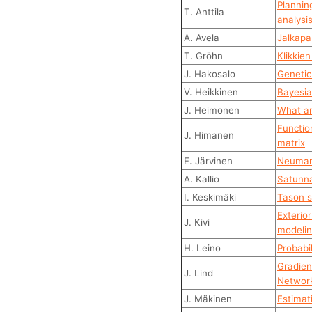
Planning
T. Anttila
analysi
A. Avela
Jalkapal
T. Gröhn
Klikkie
J. Hakosalo
Genetic
V. Heikkinen
Bayesia
J. Heimonen
What ar
Functio
J. Himanen
matrix
E. Järvinen
Neumann
A. Kallio
Satunna
I. Keskimäki
Tason s
Exterio
J. Kivi
modeli
H. Leino
Probabi
Gradien
J. Lind
Networ
J. Mäkinen
Estimat