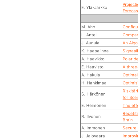
Project
E. Ylä-Jarkko
Forecas
M. Aho
Configu
L. Antell
Compari
J. Aunula
An Algo
K. Haapalinna
Signaal
A. Haavikko
Polar d
E. Haavisto
A three
A. Hakula
Optimal
H. Hankimaa
Optimis
Riskitä
S. Härkönen
for Sce
E. Heimonen
The eff
Repetit
R. Ilvonen
Brain
A. Immonen
Secure 
J. Jalovaara
Improvi