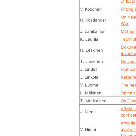
of local
V. Kosonen
Pricing
On Nasd
N. Kostiander
War
J. Lahikainen
Mathema
K. Laurila
Technol
Elokuvii
N. Leskinen
Investm
T. Lievonen
On char
J. Lindell
Fraktio
J. Linkola
Reformu
V. Luoma
The hea
L. Mäkinen
Optimis
T. Mutikainen
On Cost
ARMA-ma
J. Niemi
confide
Ambulan
V. Niemi
avulla 
for amb