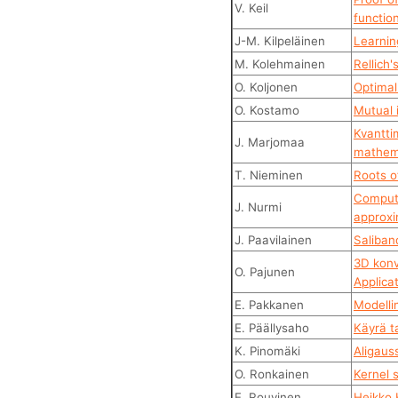
V. Keil
functio
J-M. Kilpeläinen
Learnin
M. Kolehmainen
Rellich
O. Koljonen
Optimal
O. Kostamo
Mutual 
Kvantti
J. Marjomaa
mathema
T. Nieminen
Roots o
Computi
J. Nurmi
approxi
J. Paavilainen
Saliban
3D konv
O. Pajunen
Applica
E. Pakkanen
Modelli
E. Päällysaho
Käyrä ta
K. Pinomäki
Aligaus
O. Ronkainen
Kernel 
E. Rouvinen
Heikko 