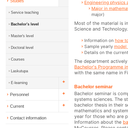
Studies
Engineering physics
Major in mathema
Service teaching
major)
Most of the material is 
Bachelor's level
Science and Technology.
Master's level
Information on
how to
Sample yearly
model 
Doctoral level
Details on the curren
Courses
The department actively
Bachelor's Programme i
Laskutupa
with the same name in Fin
E-learning
Bachelor seminar
Bachelor seminar is comp
Personnel
systems sciences. The s
bachelor thesis in their 
Current
mathematics and systems 
year for those who are p
Contact information
Information about the
ba
MyCourses. Please contac