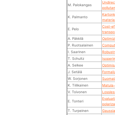
Undirec
M. Palokangas
polluta
Kartonki
K. Palmanto
materia
Cost-ef
E. Pelo
transpo
A. Päkkilä
Optimiz
P. Ruotsalainen
Computa
I. Saarinen
Robustn
T. Schultz
Isoperi
A. Selkee
Optimis
J. Setälä
Formali
W. Sorjonen
Suomala
K. Tiilikainen
Matula-l
V. Toivonen
Lossles
Evaluati
E. Tonteri
polariz
T. Turpeinen
Gaussia