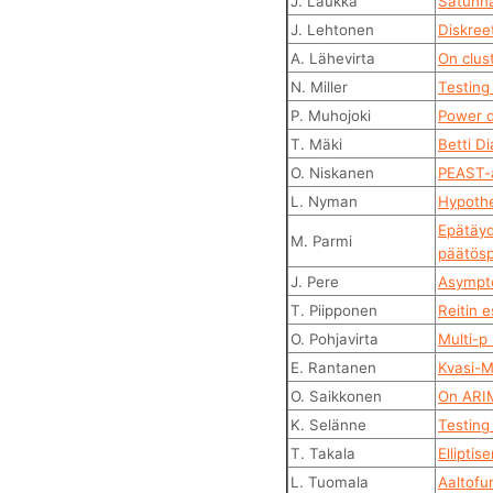
J. Laukka
Satunna
J. Lehtonen
Diskree
A. Lähevirta
On clus
N. Miller
Testing
P. Muhojoki
Power 
T. Mäki
Betti D
O. Niskanen
PEAST-a
L. Nyman
Hypothe
Epätäyd
M. Parmi
päätösp
J. Pere
Asympto
T. Piipponen
Reitin 
O. Pohjavirta
Multi-p
E. Rantanen
Kvasi-M
O. Saikkonen
On ARIM
K. Selänne
Testing
T. Takala
Elliptis
L. Tuomala
Aaltofu