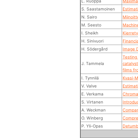
L. Ruoppa
Maximal
S. Saastamoinen
Estimat
N. Sairo
Miinoitt
M. Seesto
Machine
I. Sheikh
Kierret
H. Sinivuori
Financi
H. Södergård
Image D
Testing 
J. Tammela
catalys
films f
I. Tynnilä
Kvasi-M
V. Valve
Estimat
E. Verkama
Chromat
S. Virtanen
Introdu
A. Weckman
Compari
O. Winberg
Compres
P. Yli-Opas
Detumbl