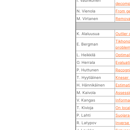
I. Vauhkonen
decomp
N. Vienola
From ge
M. Virtanen
Removal
K. Alaluusua
Outlier
Tikhono
E. Bergman
proble
L. Heikkilä
Optimal
O. Herrala
Evaluat
P. Huttunen
Recogni
T. Hyytiäinen
Kneser 
H. Hännikäinen
Estimat
M. Kaivola
Assessin
V. Kangas
Informa
T. Kivioja
On loca
P. Lahti
Suojara
R. Latypov
Inverse