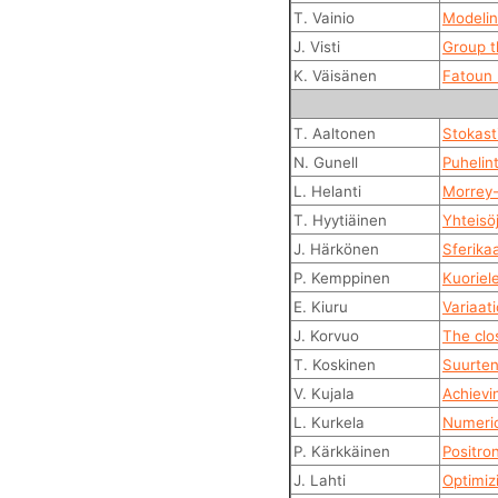
T. Vainio
Modelin
J. Visti
Group t
K. Väisänen
Fatoun 
T. Aaltonen
Stokast
N. Gunell
Puhelin
L. Helanti
Morrey-
T. Hyytiäinen
Yhteisö
J. Härkönen
Sferika
P. Kemppinen
Kuoriel
E. Kiuru
Variaat
J. Korvuo
The clo
T. Koskinen
Suurten
V. Kujala
Achievi
L. Kurkela
Numeric
P. Kärkkäinen
Positro
J. Lahti
Optimiz