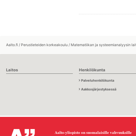
Aalto.fi
/
Perustieteiden korkeakoulu
/
Matematiikan ja systeemianalyysin lai
Laitos
Henkilökunta
Palveluhenkilökunta
Aakkosjärjestyksessä
Aalto-yliopisto on suomalaisille vahvuuksille