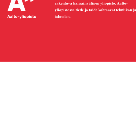
rakentuva kansainvälinen yliopisto. Aalto-
yliopistossa tiede ja taide kohtaavat tekniikan j
talouden.