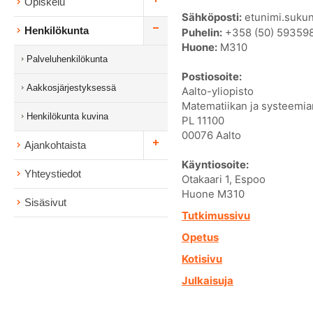
Opiskelu
Sähköposti:
etunimi.sukun
Henkilökunta
Puhelin:
+358 (50) 59359
Huone:
M310
Palveluhenkilökunta
Postiosoite:
Aakkosjärjestyksessä
Aalto-yliopisto
Matematiikan ja systeemian
Henkilökunta kuvina
PL 11100
00076 Aalto
Ajankohtaista
Käyntiosoite:
Yhteystiedot
Otakaari 1, Espoo
Huone M310
Sisäsivut
Tutkimussivu
Opetus
Kotisivu
Julkaisuja