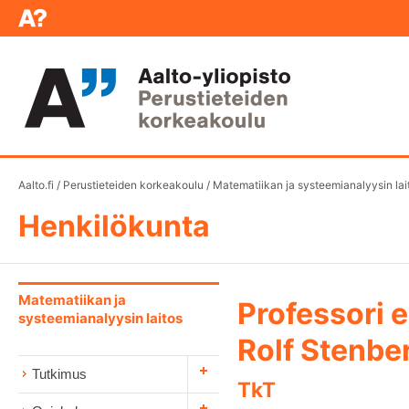
Aalto.fi
/
Perustieteiden korkeakoulu
/
Matematiikan ja systeemianalyysin lai
Henkilökunta
Matematiikan ja
Professori 
systeemianalyysin laitos
Rolf Stenbe
Tutkimus
TkT