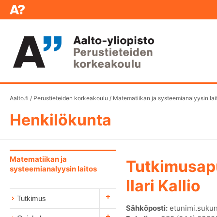
Aalto.fi
/
Perustieteiden korkeakoulu
/
Matematiikan ja systeemianalyysin lai
Henkilökunta
Matematiikan ja
Tutkimusap
systeemianalyysin laitos
Ilari Kallio
Tutkimus
Sähköposti:
etunimi.sukun