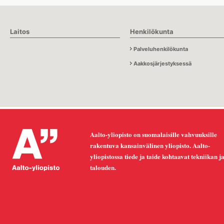
Laitos
Henkilökunta
Palveluhenkilökunta
Aakkosjärjestyksessä
Aalto-yliopisto on suomalaisille vahvuuksille
rakentuva kansainvälinen yliopisto. Aalto-
yliopistossa tiede ja taide kohtaavat tekniikan j
talouden.