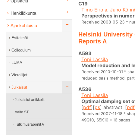
Opiskelu
C19
Timo Eirola
,
Juho Könn
Henkilökunta
Perspectives in numer
Received 2008-05-23 * num
Ajankohtaista
Helsinki University
Esitelmät
Reports A
Colloquium
A593
Toni Lassila
LUMA
Model reduction and l
Received 2010-10-01 * shape
Vierailijat
reduced basis method, part
Julkaisut
A536
Toni Lassila
Julkaistut artikkelit
Optimal damping set o
[
pdf
][
ps
] abstract: [
pdf
Aalto ST
Received 2007-11-18 * shap
49Q10, 65K10 * 16 pages
Tutkimusraportit A