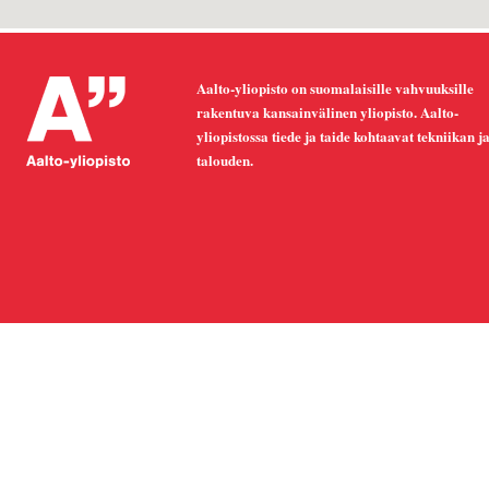
Aalto-yliopisto on suomalaisille vahvuuksille
rakentuva kansainvälinen yliopisto. Aalto-
yliopistossa tiede ja taide kohtaavat tekniikan j
talouden.