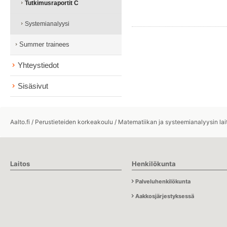
Tutkimusraportit C
Systemianalyysi
Summer trainees
Yhteystiedot
Sisäsivut
Aalto.fi
/
Perustieteiden korkeakoulu
/
Matematiikan ja systeemianalyysin lai
Laitos
Henkilökunta
Palveluhenkilökunta
Aakkosjärjestyksessä